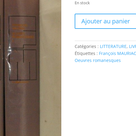
En stock
Ajouter au panier
Catégories :
LITTERATURE
,
LIV
Étiquettes :
François MAURIA
Oeuvres romanesques