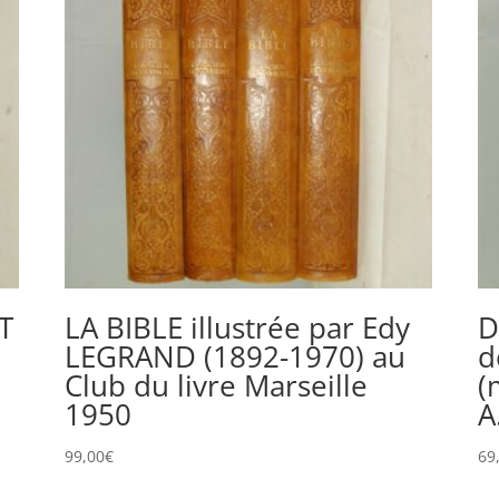
T
LA BIBLE illustrée par Edy
D
LEGRAND (1892-1970) au
d
Club du livre Marseille
(
1950
A
99,00
€
69