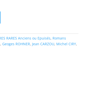
RES RARES Anciens ou Epuisés
,
Romans
C
,
Geoges ROHNER
,
Jean CARZOU
,
Michel CIRY
,