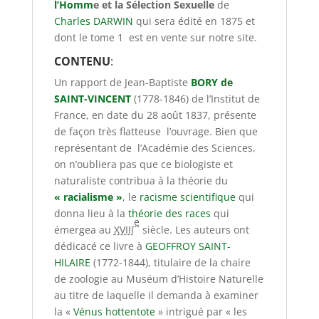
l’Homm
e et la Sélection Sexuelle
de
Charles DARWIN
qui sera édité en 1875 et
dont le tome 1 est en vente sur notre site.
CONTENU
:
Un rapport de Jean-Baptiste
BORY de
SAINT-VINCENT
(1778-1846) de l’Institut de
France, en date du 28 août 1837, présente
de façon très flatteuse l’ouvrage. Bien que
représentant de l’Académie des Sciences,
on n’oubliera pas que ce biologiste et
naturaliste contribua à la théorie du
« racialisme »
, le
racisme scientifique
qui
donna lieu à la
théorie des races
qui
e
émergea au
XVIII
siècle. Les auteurs ont
dédicacé ce livre à
GEOFFROY SAINT-
HILAIRE
(1772-1844), titulaire de la chaire
de zoologie au Muséum d’Histoire Naturelle
au titre de laquelle il demanda à examiner
la «
Vénus hottentote
» intrigué par « les